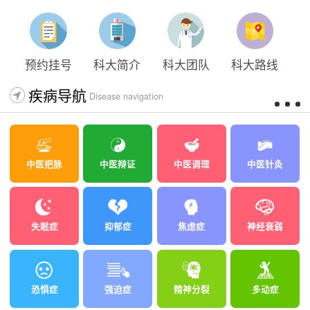
太原科大开展心理沙盘团体体验系列公益活动
预约挂号
科大简介
科大团队
科大路线
疾病导航
Disease navigation
中医把脉
中医辩证
中医调理
中医针灸
失眠症
抑郁症
焦虑症
神经衰弱
恐惧症
强迫症
精神分裂
多动症