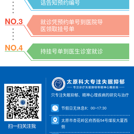
话告知预约编号
NO.3
就诊凭预约单号到医院导
医领取挂号单
NO.4
持挂号单到医生诊室就诊
只专注失眠抑郁、精神心理疾病的研究与治疗
节假日无休息8：00~17:30
太原市杏花岭区府西街54号煤炭大厦西
侧