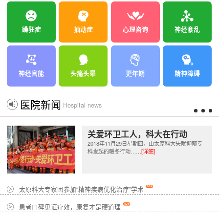
躁狂症
抽动症
心理咨询
神经紊乱
神经官能
头痛头晕
更年期
精神障碍
医院新闻
Hospital news
关爱环卫工人，科大在行动
2018年11月29日星期四，由太原科大失眠抑郁专
科发起的暖冬行动……
[详细]
太原科大专家团参加“精神疾病优化治疗”学术
患者口碑见证疗效，康复才是硬道理