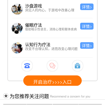
音乐巩固
详情>
详
ALPHA音乐助疗，巩固脑神经递质平衡
诊疗意见
详情>
详
定期回访，给出防护意见
病
愈后管理
详情>
详
题
提供个性化愈后护理服务
开启治疗>>>>入口
为您推荐关注问题
Recommend a concern for you