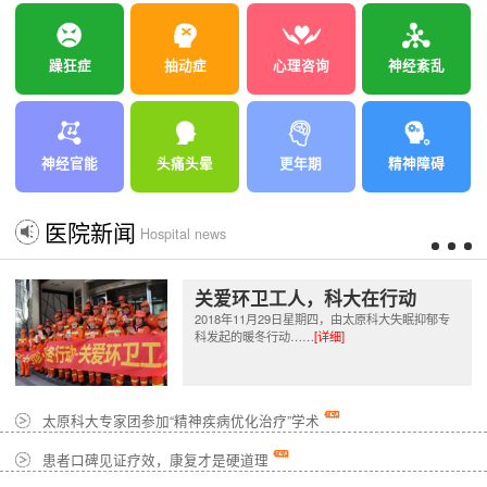
躁狂症
抽动症
心理咨询
神经紊乱
神经官能
头痛头晕
更年期
精神障碍
医院新闻
Hospital news
关爱环卫工人，科大在行动
2018年11月29日星期四，由太原科大失眠抑郁专
科发起的暖冬行动……
[详细]
太原科大专家团参加“精神疾病优化治疗”学术
患者口碑见证疗效，康复才是硬道理