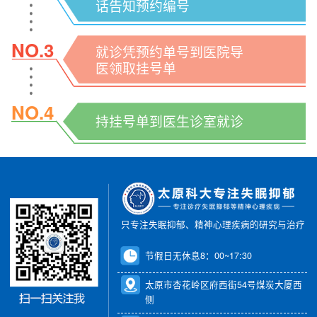
话告知预约编号
NO.3
就诊凭预约单号到医院导
医领取挂号单
NO.4
持挂号单到医生诊室就诊
只专注失眠抑郁、精神心理疾病的研究与治疗
节假日无休息8：00~17:30
太原市杏花岭区府西街54号煤炭大厦西
侧