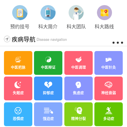
预约挂号
科大简介
科大团队
科大路线
疾病导航
Disease navigation
中医把脉
中医辩证
中医调理
中医针灸
失眠症
抑郁症
焦虑症
神经衰弱
恐惧症
强迫症
精神分裂
多动症