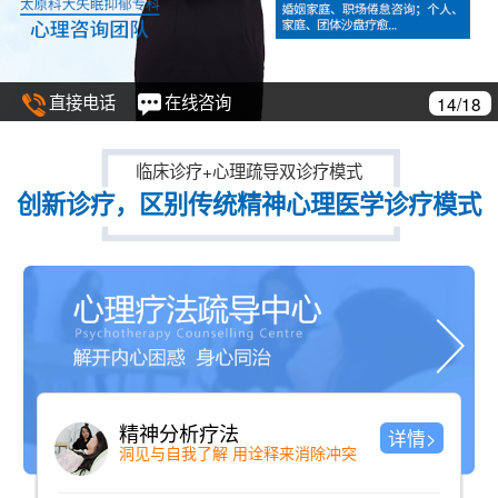
直接电话
在线咨询
15/18
临床诊疗+心理疏导双诊疗模式
创新诊疗，区别传统精神心理医学诊疗模式
建立完整档案
详情>
详
免费建立治疗档案，跟踪康复情况