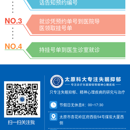
话告知预约编号
NO.3
就诊凭预约单号到医院导
医领取挂号单
NO.4
持挂号单到医生诊室就诊
只专注失眠抑郁、精神心理疾病的研究与治疗
节假日无休息8：00~17:30
太原市杏花岭区府西街54号煤炭大厦西
侧