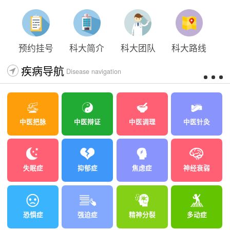
太原科大开展心理沙盘团体体验系列公益活动
预约挂号
科大简介
科大团队
科大路线
疾病导航
Disease navigation
中医把脉
中医辩证
中医调理
中医针灸
失眠症
抑郁症
焦虑症
神经衰弱
恐惧症
强迫症
精神分裂
多动症