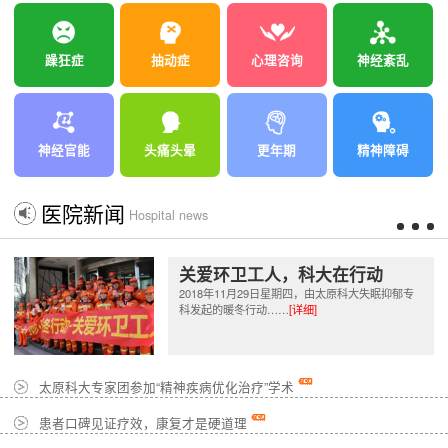
躁狂症
抽动症
心理咨询
神经紊乱
神经官能
头痛头晕
更年期
精神障碍
医院新闻
Hospital news
关爱环卫工人，科大在行动
2018年11月29日星期四，由太原科大失眠抑郁专
科发起的暖冬行动……
[详细]
太原科大专家团参加“精神疾病优化治疗”学术
患者口碑见证疗效，康复才是硬道理