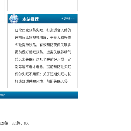
+更多>>
本站推荐
日常居家预防失眠，打造适合入睡的
睡前远离短视频刷屏，平复大脑兴奋
少碰提神饮品，有效预防夜间失眠多
提前做好睡眠预防，远离失眠养精气
想远离失眠？这几个睡前好习惯一定
别等睡不着才着急，提前预防让失眠
偶尔失眠不用慌：关于短期失眠与长
打造舒适睡眠环境，阻断失眠入侵
emap
8路、851路、866