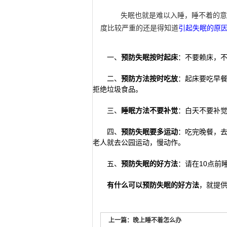
失眠也就是难以入睡，睡不着的意
度比较严重的还是得知道
引起失眠的原
一、
预防失眠按时起床
：不要赖床，不
二、
预防方法按时吃放
：
起床要吃早
拒绝垃圾食品。
三、
睡眠方法不要补
觉
：白天不要补觉
四、
预防失眠要多运动
：吃完晚餐，
老人就去公园运动，慢动作。
五、
预防失眠的好方法
：请在10点前
有什么可以预防失眠的好方法
，就提
上一篇：
晚上睡不着怎么办