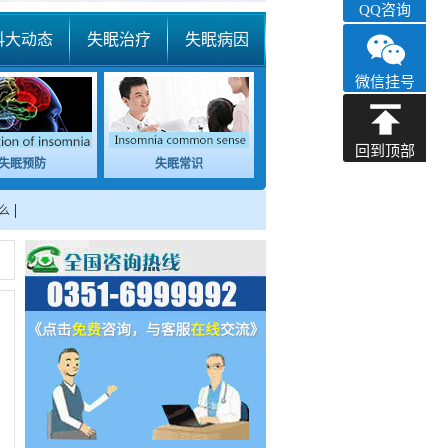
QQ咨询
科大动态
失眠治疗
失眠病因
微信挂号
回到顶部
失眠预防
失眠常识
么