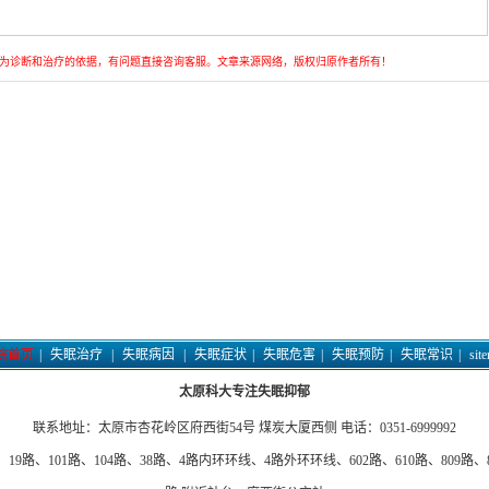
为诊断和治疗的依据，有问题直接咨询客服。文章来源网络，版权归原作者所有！
院首页
|
失眠治疗
|
失眠病因
|
失眠症状
|
失眠危害
|
失眠预防
|
失眠常识
|
sit
太原科大专注失眠抑郁
联系地址：太原市杏花岭区府西街54号 煤炭大厦西侧 电话：0351-6999992
19路、101路、104路、38路、4路内环环线、4路外环环线、602路、610路、809路、82