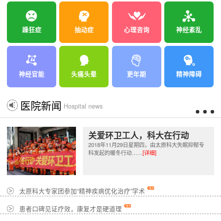
躁狂症
抽动症
心理咨询
神经紊乱
神经官能
头痛头晕
更年期
精神障碍
医院新闻
Hospital news
关爱环卫工人，科大在行动
2018年11月29日星期四，由太原科大失眠抑郁专
科发起的暖冬行动……
[详细]
太原科大专家团参加“精神疾病优化治疗”学术
患者口碑见证疗效，康复才是硬道理