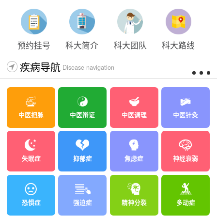
预约挂号
科大简介
科大团队
科大路线
疾病导航
Disease navigation
中医把脉
中医辩证
中医调理
中医针灸
失眠症
抑郁症
焦虑症
神经衰弱
恐惧症
强迫症
精神分裂
多动症