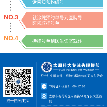
话告知预约编号
NO.3
就诊凭预约单号到医院导
医领取挂号单
NO.4
持挂号单到医生诊室就诊
只专注失眠抑郁、精神心理疾病的研究与治疗
节假日无休息8：00~17:30
太原市杏花岭区府西街54号煤炭大厦西
侧