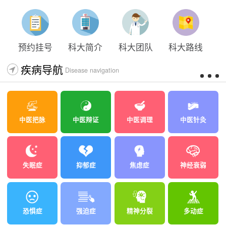
预约挂号
科大简介
科大团队
科大路线
疾病导航
Disease navigation
中医把脉
中医辩证
中医调理
中医针灸
失眠症
抑郁症
焦虑症
神经衰弱
恐惧症
强迫症
精神分裂
多动症