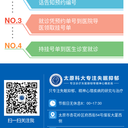
话告知预约编号
NO.3
就诊凭预约单号到医院导
医领取挂号单
NO.4
持挂号单到医生诊室就诊
只专注失眠抑郁、精神心理疾病的研究与治疗
节假日无休息8：00~17:30
太原市杏花岭区府西街54号煤炭大厦西
侧