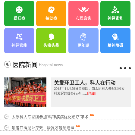
躁狂症
抽动症
心理咨询
神经紊乱
神经官能
头痛头晕
更年期
精神障碍
医院新闻
Hospital news
关爱环卫工人，科大在行动
2018年11月29日星期四，由太原科大失眠抑郁专
科发起的暖冬行动……
[详细]
太原科大专家团参加“精神疾病优化治疗”学术
患者口碑见证疗效，康复才是硬道理