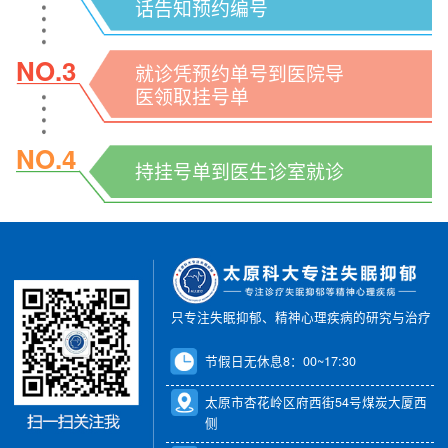
话告知预约编号
NO.3
就诊凭预约单号到医院导
医领取挂号单
NO.4
持挂号单到医生诊室就诊
只专注失眠抑郁、精神心理疾病的研究与治疗
节假日无休息8：00~17:30
太原市杏花岭区府西街54号煤炭大厦西
侧