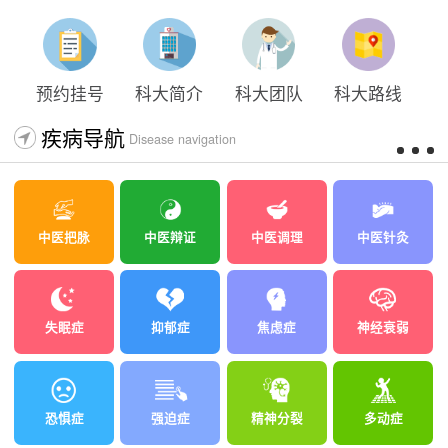
预约挂号
科大简介
科大团队
科大路线
疾病导航
Disease navigation
中医把脉
中医辩证
中医调理
中医针灸
失眠症
抑郁症
焦虑症
神经衰弱
恐惧症
强迫症
精神分裂
多动症