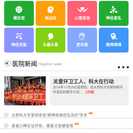
躁狂症
抽动症
心理咨询
神经紊乱
神经官能
头痛头晕
更年期
精神障碍
医院新闻
Hospital news
关爱环卫工人，科大在行动
2018年11月29日星期四，由太原科大失眠抑郁专
科发起的暖冬行动……
[详细]
太原科大专家团参加“精神疾病优化治疗”学术
患者口碑见证疗效，康复才是硬道理