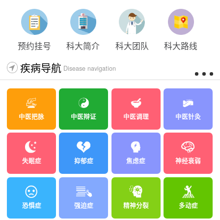
预约挂号
科大简介
科大团队
科大路线
疾病导航
Disease navigation
中医把脉
中医辩证
中医调理
中医针灸
失眠症
抑郁症
焦虑症
神经衰弱
恐惧症
强迫症
精神分裂
多动症