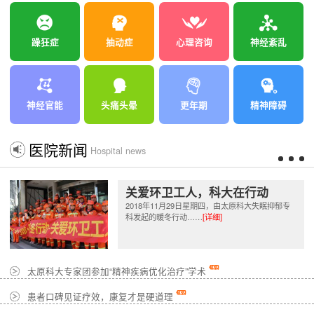
躁狂症
抽动症
心理咨询
神经紊乱
神经官能
头痛头晕
更年期
精神障碍
医院新闻
Hospital news
关爱环卫工人，科大在行动
2018年11月29日星期四，由太原科大失眠抑郁专
科发起的暖冬行动……
[详细]
太原科大专家团参加“精神疾病优化治疗”学术
患者口碑见证疗效，康复才是硬道理