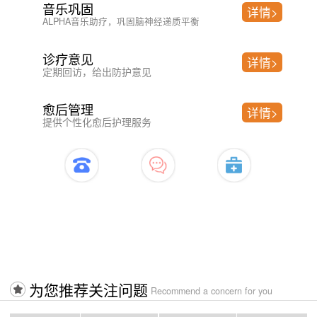
超低频经颅磁刺激(KF-10C)
详情>
快速修复 激发神经
HX系列rTMS经颅磁治疗仪
详情>
改善脑供血 修复脑损伤
脑神经激活治疗仪
详情>
激活脑神经，提升脑神经元免疫力
开启治疗>>>>入口
为您推荐关注问题
Recommend a concern for you