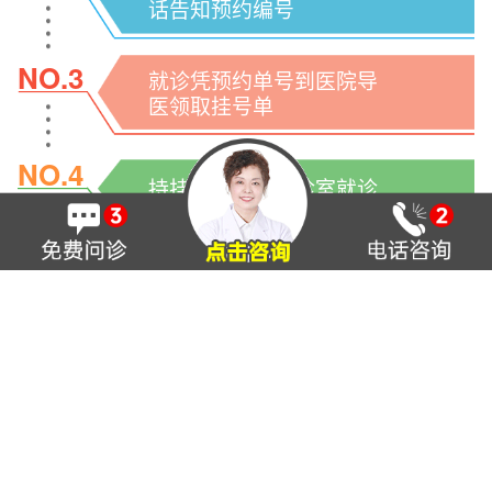
话告知预约编号
NO.3
就诊凭预约单号到医院导
医领取挂号单
NO.4
持挂号单到医生诊室就诊
只专注失眠抑郁、精神心理疾病的研究与治疗
节假日无休息8：00~17:30
太原市杏花岭区府西街54号煤炭大厦西
侧