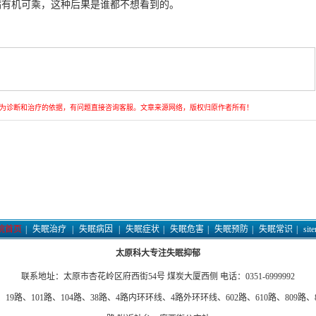
病有机可乘，这种后果是谁都不想看到的。
为诊断和治疗的依据，有问题直接咨询客服。文章来源网络，版权归原作者所有！
院首页
|
失眠治疗
|
失眠病因
|
失眠症状
|
失眠危害
|
失眠预防
|
失眠常识
|
sit
太原科大专注失眠抑郁
联系地址：太原市杏花岭区府西街54号 煤炭大厦西侧 电话：0351-6999992
19路、101路、104路、38路、4路内环环线、4路外环环线、602路、610路、809路、82