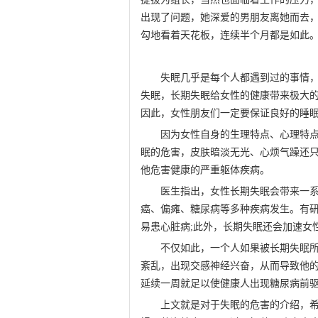
出现了问题，她深爱的男朋友离她而去
勾地看着天花板，连续半个月都是如此
失眠几乎是每个人都遇到过的事情，长
失眠，长期失眠给女性的健康带来极大
因此，女性朋友们一定要保证良好的睡
因为女性自身的生理特点、心理特点，
眠的危害，皮肤暗淡无光、心烦气躁还
他危害健康的严重躯体疾病。
医生指出，女性长期失眠会带来一系列
癌、偏瘫、糖尿病等多种疾病发生。有研
易患心脏病;此外，长期失眠还会加速女
不仅如此，一个人如果被长期失眠所困
紊乱，出现交感神经兴奋，从而导致他的
延续一周就足以使健康人出现糖尿病前
上文就是对于失眠的危害的介绍，希望