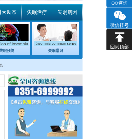
QQ咨询
科大动态
失眠治疗
失眠病因
微信挂号
回到顶部
失眠预防
失眠常识
么