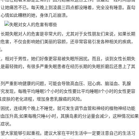
，让她痛苦不已。每天晚上到凌晨三四点都没睡着，完全没有睡意。直勾
。心情如此糟糕的她，身体几近崩溃。
期失眠对人的危害是非常大的，尤其对于女性朋友们来说，如果长期
的危害，不仅会影响她们美丽的容颜，还非常容易引发各种相关的疾病，
眠。
相对于男性，她们好像更容易被失眠所困扰。而且，谈到女性长期失
只是最轻微的，有很多严重失眠患者在经历长期的失眠折磨后还患上了其
严重影响健康的问题，可能会导致高血压、冠心病、脑溢血、乳腺
究发现，每晚平均睡眠5个小时的女性要比平均睡眠8个小时的女性更容
性皮肤的老化进程，增加身患乳腺癌的风险。
扰，连续两个晚上不睡觉，就可发生调节血管和神经的植物神经功能
血压升高;如果每晚只睡4小时，其胰岛素的分泌量会减少，这种情况如果
驱症状。
大家能够引起重视。建议大家在平时生活中一定要注意自己的生活习