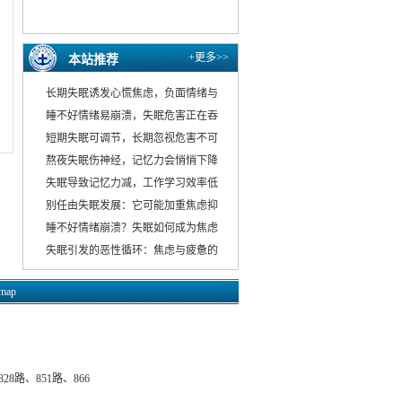
+更多>>
本站推荐
长期失眠诱发心慌焦虑，负面情绪与
睡不好情绪易崩溃，失眠危害正在吞
短期失眠可调节，长期忽视危害不可
熬夜失眠伤神经，记忆力会悄悄下降
失眠导致记忆力减，工作学习效率低
别任由失眠发展：它可能加重焦虑抑
睡不好情绪崩溃？失眠如何成为焦虑
失眠引发的恶性循环：焦虑与疲惫的
emap
8路、851路、866