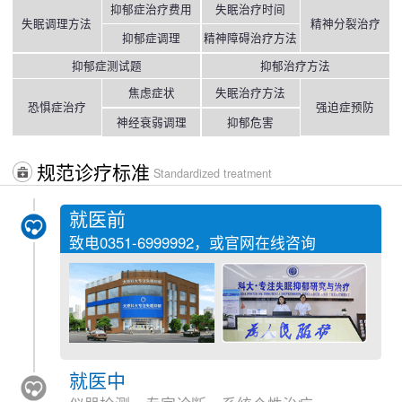
抑郁症治疗费用
失眠治疗时间
失眠调理方法
精神分裂治疗
抑郁症调理
精神障碍治疗方法
抑郁症测试题
抑郁治疗方法
焦虑症状
失眠治疗方法
恐惧症治疗
强迫症预防
神经衰弱调理
抑郁危害
规范诊疗标准
Standardized treatment
就医前
致电
0351-6999992
，或官网在线咨询
就医中