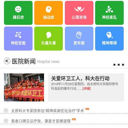
躁狂症
抽动症
心理咨询
神经紊乱
神经官能
头痛头晕
更年期
精神障碍
医院新闻
Hospital news
关爱环卫工人，科大在行动
2018年11月29日星期四，由太原科大失眠抑郁专
科发起的暖冬行动……
[详细]
太原科大专家团参加“精神疾病优化治疗”学术
患者口碑见证疗效，康复才是硬道理