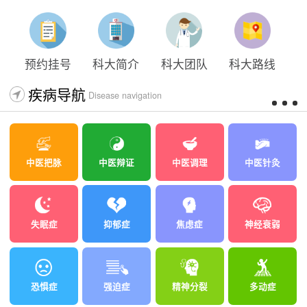
预约挂号
科大简介
科大团队
科大路线
疾病导航
Disease navigation
中医把脉
中医辩证
中医调理
中医针灸
失眠症
抑郁症
焦虑症
神经衰弱
恐惧症
强迫症
精神分裂
多动症