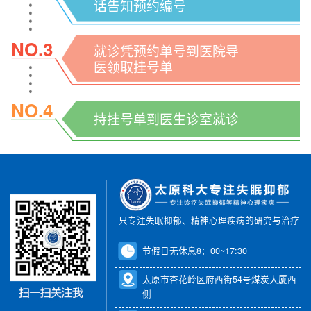
话告知预约编号
NO.3
就诊凭预约单号到医院导
医领取挂号单
NO.4
持挂号单到医生诊室就诊
只专注失眠抑郁、精神心理疾病的研究与治疗
节假日无休息8：00~17:30
太原市杏花岭区府西街54号煤炭大厦西
侧