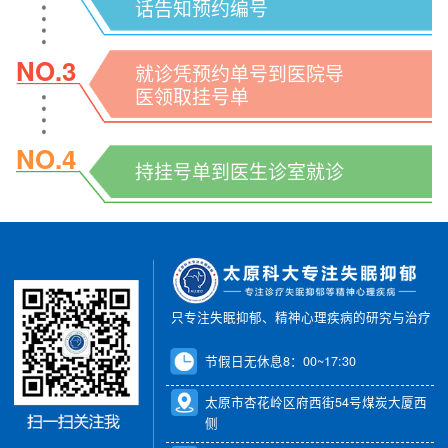
话告知预约编号
NO.3
就诊凭预约单号到医院导
医领取挂号单
NO.4
持挂号单到医生诊室就诊
只专注失眠抑郁、精神心理疾病的研究与治疗
节假日无休息8：00~17:30
太原市杏花岭区府西街54号煤炭大厦西
侧