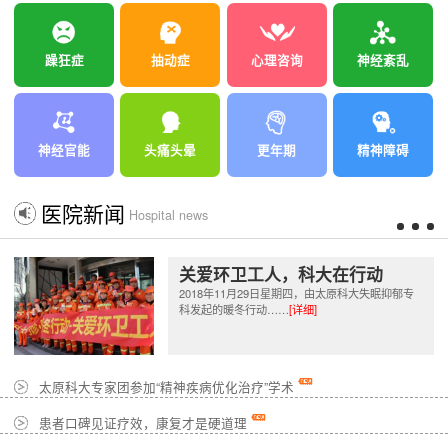
躁狂症
抽动症
心理咨询
神经紊乱
神经官能
头痛头晕
更年期
精神障碍
医院新闻
Hospital news
关爱环卫工人，科大在行动
2018年11月29日星期四，由太原科大失眠抑郁专
科发起的暖冬行动……
[详细]
太原科大专家团参加“精神疾病优化治疗”学术
患者口碑见证疗效，康复才是硬道理