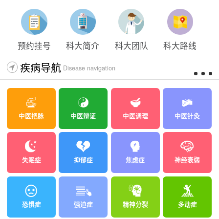
预约挂号
科大简介
科大团队
科大路线
疾病导航
Disease navigation
中医把脉
中医辩证
中医调理
中医针灸
失眠症
抑郁症
焦虑症
神经衰弱
恐惧症
强迫症
精神分裂
多动症